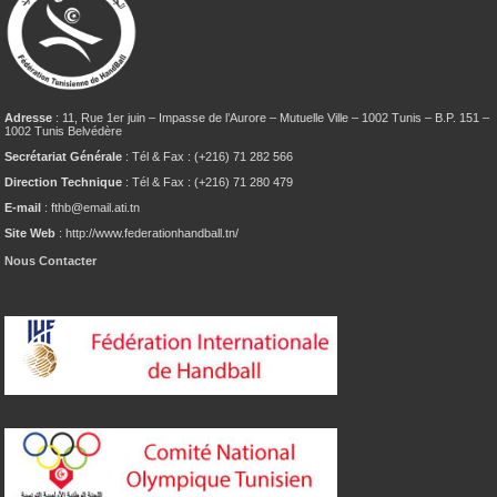
Adresse
: 11, Rue 1er juin – Impasse de l’Aurore – Mutuelle Ville – 1002 Tunis – B.P. 151 –
1002 Tunis Belvédère
Secrétariat Générale
: Tél & Fax : (+216) 71 282 566
Direction Technique
: Tél & Fax : (+216) 71 280 479
E-mail
: fthb@email.ati.tn
Site Web
: http://www.federationhandball.tn/
Nous Contacter