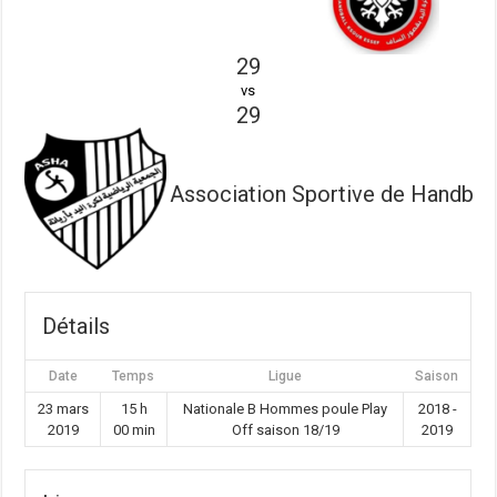
29
vs
29
Association Sportive de Handball 
Détails
Date
Temps
Ligue
Saison
23 mars
15 h
Nationale B Hommes poule Play
2018 -
2019
00 min
Off saison 18/19
2019