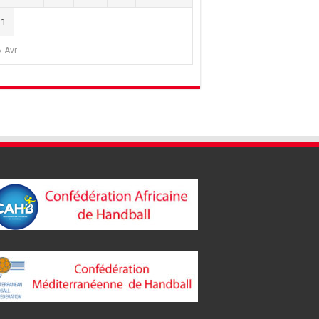
31
« Avr