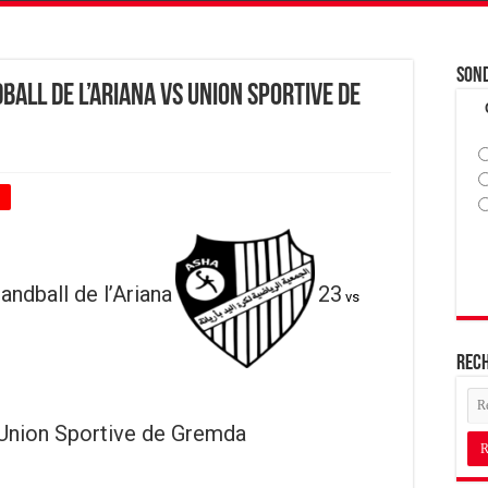
Son
ball de l’Ariana vs Union Sportive de
+
ndball de l’Ariana
23
vs
Rec
Union Sportive de Gremda