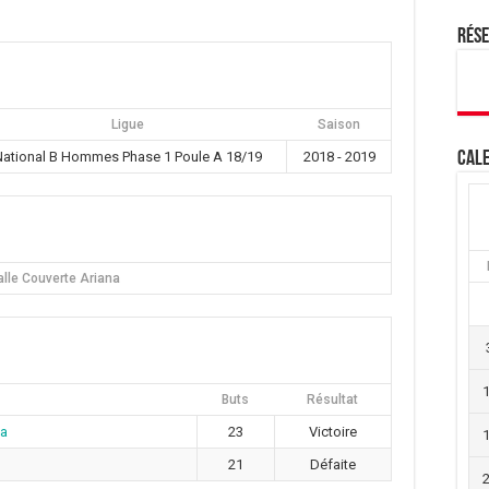
Rés
Ligue
Saison
National B Hommes Phase 1 Poule A 18/19
2018 - 2019
Cale
alle Couverte Ariana
Buts
Résultat
na
23
Victoire
21
Défaite