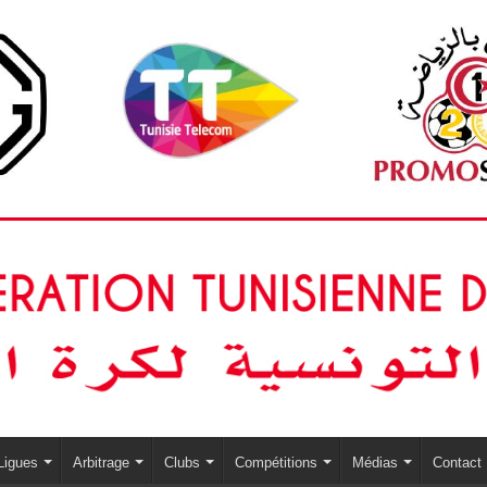
Ligues
Arbitrage
Clubs
Compétitions
Médias
Contact