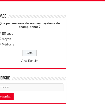
dage
Que pensez-vous du nouveau système du
championnat ?
Efficace
Moyen
Médiocre
View Results
herche