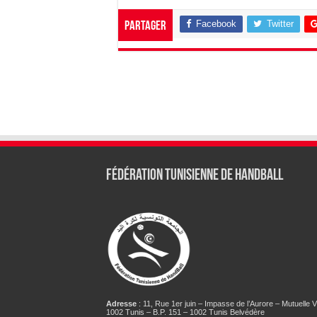
Facebook
Twitter
Partager
Fédération tunisienne de Handball
Adresse
: 11, Rue 1er juin – Impasse de l’Aurore – Mutuelle Vi
1002 Tunis – B.P. 151 – 1002 Tunis Belvédère