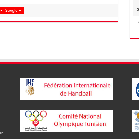
Google +
lle –