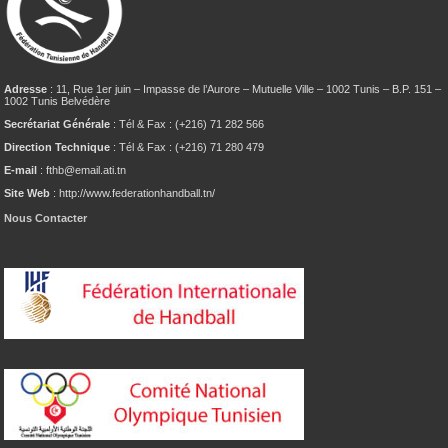
Adresse
: 11, Rue 1er juin – Impasse de l’Aurore – Mutuelle Ville – 1002 Tunis – B.P. 151 –
1002 Tunis Belvédère
Secrétariat Générale
: Tél & Fax : (+216) 71 282 566
Direction Technique
: Tél & Fax : (+216) 71 280 479
E-mail
: fthb@email.ati.tn
Site Web
: http://www.federationhandball.tn/
Nous Contacter