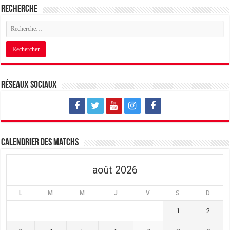
Recherche
Réseaux sociaux
Calendrier des matchs
août 2026
L
M
M
J
V
S
D
1
2