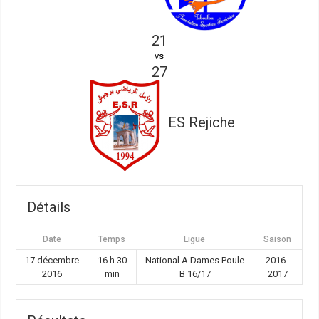
21
vs
27
ES Rejiche
Détails
Date
Temps
Ligue
Saison
17 décembre
16 h 30
National A Dames Poule
2016 -
2016
min
B 16/17
2017