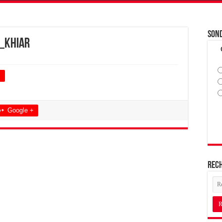
Son
_Khiar
+
Google +
Rec