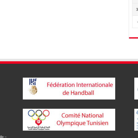
lle –