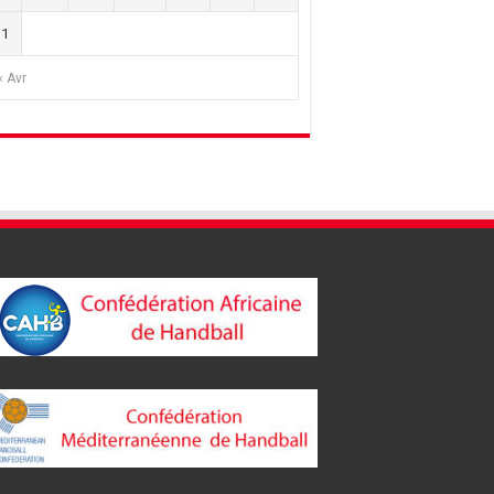
31
« Avr