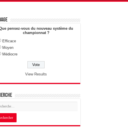
dage
Que pensez-vous du nouveau système du
championnat ?
Efficace
Moyen
Médiocre
View Results
herche