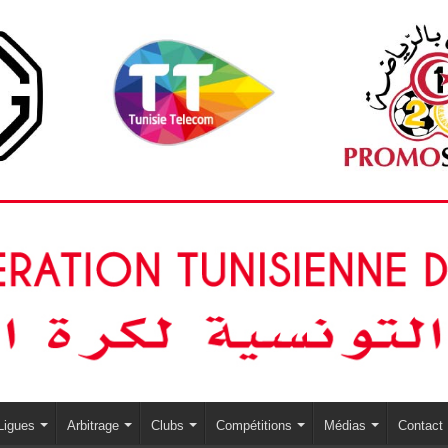
Ligues
Arbitrage
Clubs
Compétitions
Médias
Contact