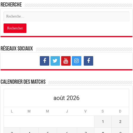
Recherche
Réseaux sociaux
Calendrier des matchs
août 2026
L
M
M
J
V
S
D
1
2