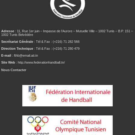
Adresse
: 11, Rue 1er juin – Impasse de l’Aurore – Mutuelle Ville – 1002 Tunis – B.P. 151 –
1002 Tunis Belvédère
Secrétariat Générale
: Tél & Fax : (+216) 71 282 566
Direction Technique
: Tél & Fax : (+216) 71 280 479
E-mail
: fthb@email.ati.tn
Site Web
: http://www.federationhandball.tn/
Nous Contacter