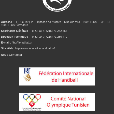
Adresse
: 11, Rue 1er juin – Impasse de l’Aurore – Mutuelle Ville – 1002 Tunis – B.P. 151 –
1002 Tunis Belvédère
Secrétariat Générale
: Tél & Fax : (+216) 71 282 566
Direction Technique
: Tél & Fax : (+216) 71 280 479
E-mail
: fthb@email.ati.tn
Site Web
: http://www.federationhandball.tn/
Nous Contacter