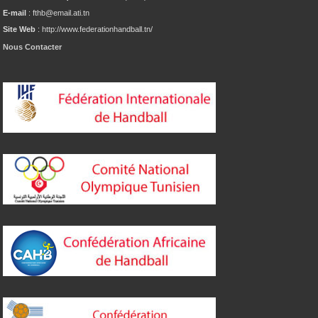
E-mail
: fthb@email.ati.tn
Site Web
: http://www.federationhandball.tn/
Nous Contacter