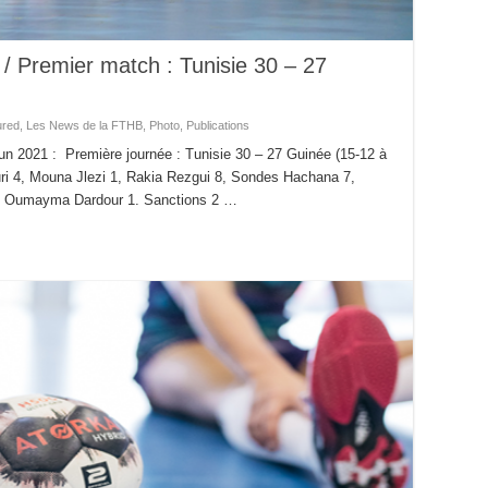
Premier match : Tunisie 30 – 27
ured
,
Les News de la FTHB
,
Photo
,
Publications
 2021 : Première journée : Tunisie 30 – 27 Guinée (15-12 à
ri 4, Mouna Jlezi 1, Rakia Rezgui 8, Sondes Hachana 7,
 2, Oumayma Dardour 1. Sanctions 2 …