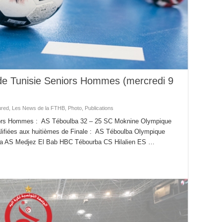
de Tunisie Seniors Hommes (mercredi 9
ured
,
Les News de la FTHB
,
Photo
,
Publications
iors Hommes : AS Téboulba 32 – 25 SC Moknine Olympique
lifiées aux huitièmes de Finale : AS Téboulba Olympique
a AS Medjez El Bab HBC Tébourba CS Hilalien ES …