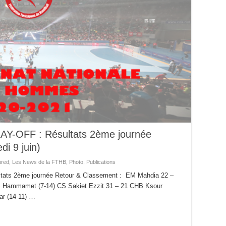
LAY-OFF : Résultats 2ème journée
i 9 juin)
ured
,
Les News de la FTHB
,
Photo
,
Publications
ltats 2ème journée Retour & Classement : EM Mahdia 22 –
AS Hammamet (7-14) CS Sakiet Ezzit 31 – 21 CHB Ksour
ar (14-11) …