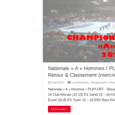
Nationale « A » Hommes / P
Retour & Classement (mercred
9 juin 2021
Communiqués
,
Désignations
,
Feat
Nationale « A » Hommes / PLAY-OFF : Résu
24 Club Africain (12-13) ES Sahel 23 – 26 
Essef (15-8) ES Tunis 31 – 24 EBS Béni Khi
Lire la suite »