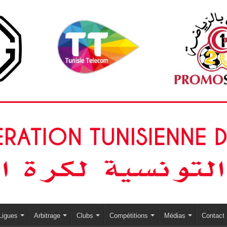
Ligues
Arbitrage
Clubs
Compétitions
Médias
Contact