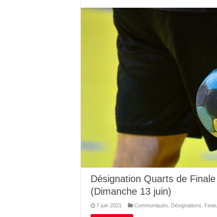
Désignation Quarts de Final
(Dimanche 13 juin)
7 juin 2021
Communiqués
,
Désignations
,
Feat