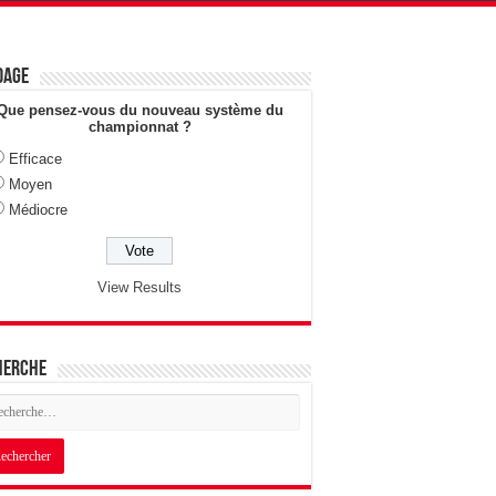
dage
Que pensez-vous du nouveau système du
championnat ?
Efficace
Moyen
Médiocre
View Results
herche