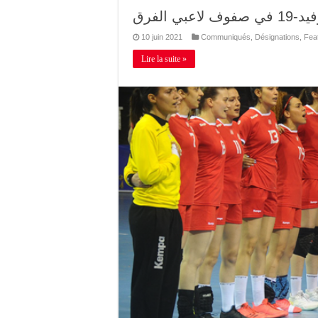
 الفرق
10 juin 2021
Communiqués
,
Désignations
,
Fea
Lire la suite »