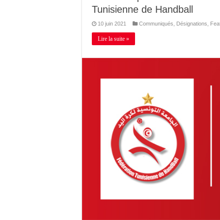
Tunisienne de Handball
10 juin 2021
Communiqués
,
Désignations
,
Fea
Lire la suite »