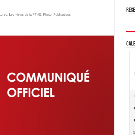
Rés
tured
,
Les News de la FTHB
,
Photo
,
Publications
Cale