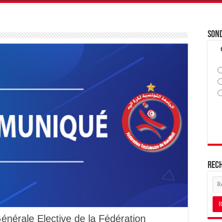
Son
Rec
nérale Elective de la Fédération