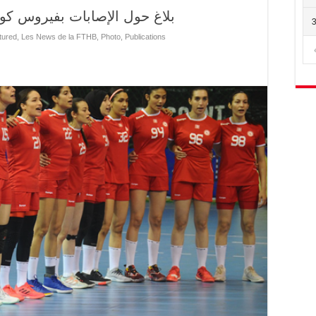
بلاغ حول الإصابات بفيروس كوفيد-19 في صفوف لاعبي
tured
,
Les News de la FTHB
,
Photo
,
Publications