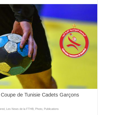
e Coupe de Tunisie Cadets Garçons
ured
,
Les News de la FTHB
,
Photo
,
Publications