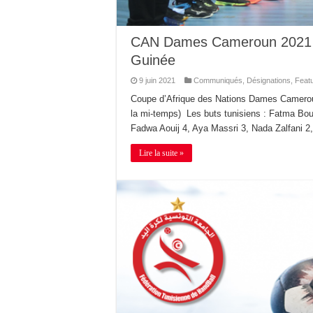
CAN Dames Cameroun 2021 / 
Guinée
9 juin 2021
Communiqués
,
Désignations
,
Feat
Coupe d’Afrique des Nations Dames Cameroun
la mi-temps) Les buts tunisiens : Fatma Bou
Fadwa Aouij 4, Aya Massri 3, Nada Zalfani
Lire la suite »