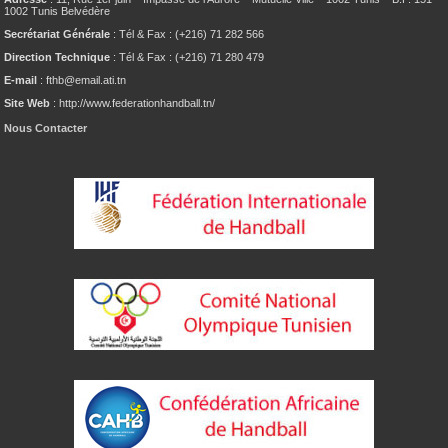
1002 Tunis Belvédère
Secrétariat Générale
: Tél & Fax : (+216) 71 282 566
Direction Technique
: Tél & Fax : (+216) 71 280 479
E-mail
: fthb@email.ati.tn
Site Web
: http://www.federationhandball.tn/
Nous Contacter