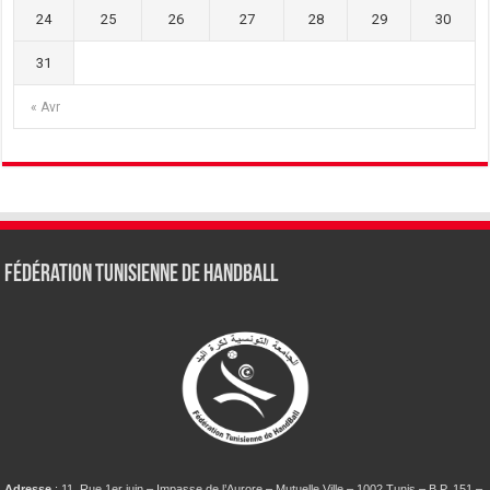
24
25
26
27
28
29
30
31
« Avr
Fédération tunisienne de Handball
Adresse
: 11, Rue 1er juin – Impasse de l’Aurore – Mutuelle Ville – 1002 Tunis – B.P. 151 –