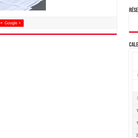
Rés
Google +
Cale