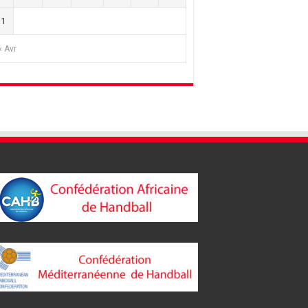
31
« Avr