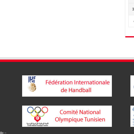
lle –