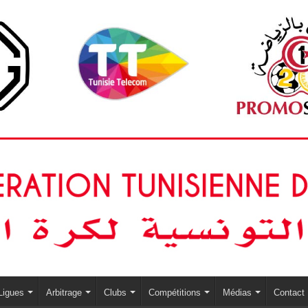
Ligues
Arbitrage
Clubs
Compétitions
Médias
Contact