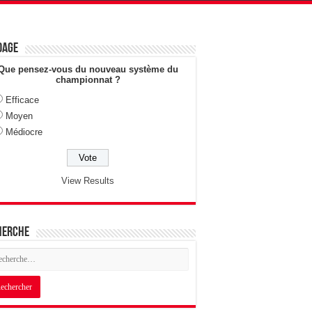
dage
Que pensez-vous du nouveau système du
championnat ?
Efficace
Moyen
Médiocre
View Results
herche