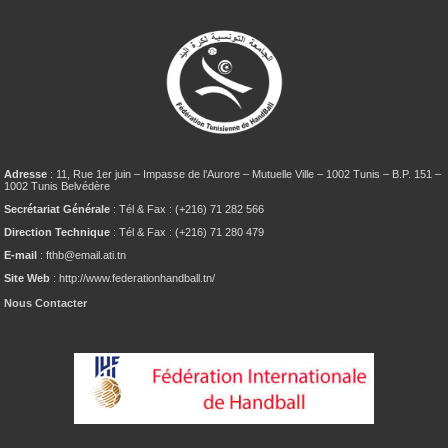
Adresse
: 11, Rue 1er juin – Impasse de l’Aurore – Mutuelle Ville – 1002 Tunis – B.P. 151 –
1002 Tunis Belvédère
Secrétariat Générale
: Tél & Fax : (+216) 71 282 566
Direction Technique
: Tél & Fax : (+216) 71 280 479
E-mail
: fthb@email.ati.tn
Site Web
: http://www.federationhandball.tn/
Nous Contacter