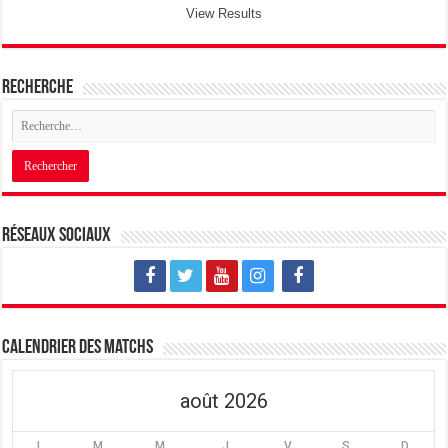
View Results
Recherche
Réseaux sociaux
Calendrier des matchs
août 2026
L
M
M
J
V
S
D