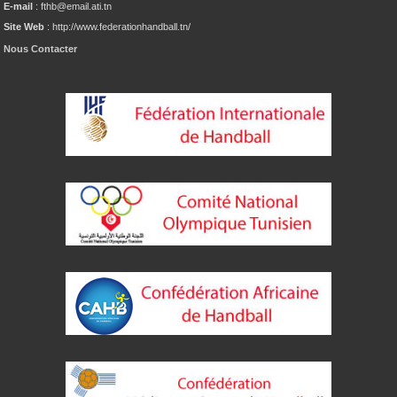
E-mail
: fthb@email.ati.tn
Site Web
: http://www.federationhandball.tn/
Nous Contacter