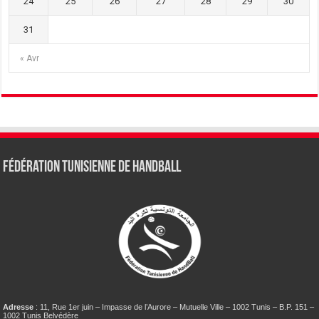
24
25
26
27
28
29
30
31
« Avr
Fédération tunisienne de Handball
Adresse
: 11, Rue 1er juin – Impasse de l’Aurore – Mutuelle Ville – 1002 Tunis – B.P. 151 –
1002 Tunis Belvédère