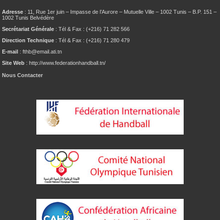
Adresse
: 11, Rue 1er juin – Impasse de l’Aurore – Mutuelle Ville – 1002 Tunis – B.P. 151 –
1002 Tunis Belvédère
Secrétariat Générale
: Tél & Fax : (+216) 71 282 566
Direction Technique
: Tél & Fax : (+216) 71 280 479
E-mail
: fthb@email.ati.tn
Site Web
: http://www.federationhandball.tn/
Nous Contacter