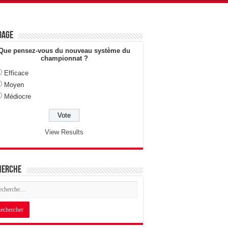
dage
Que pensez-vous du nouveau système du
championnat ?
Efficace
Moyen
Médiocre
View Results
herche