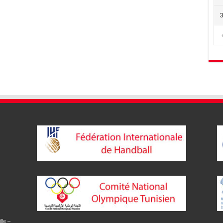
lle –