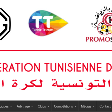
Ligues
Arbitrage
Clubs
Compétitions
Médias
Contact