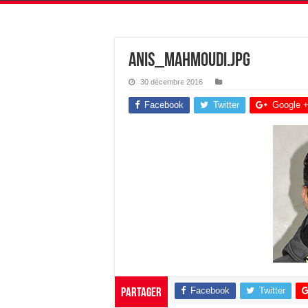
anis_mahmoudi.jpg
30 décembre 2016
Facebook
Twitter
Google 
Facebook
Twitter
Partager