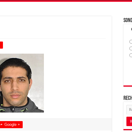
Son
+
Rec
Google +