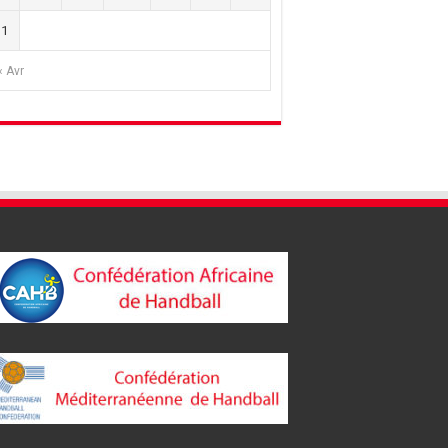
31
« Avr