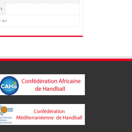
31
« Avr