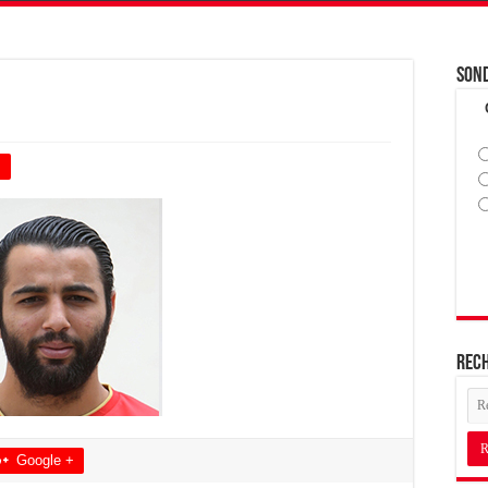
Son
+
Rec
Google +