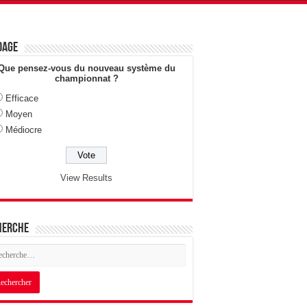
dage
Que pensez-vous du nouveau système du
championnat ?
Efficace
Moyen
Médiocre
View Results
herche