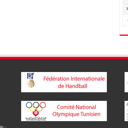
lle –