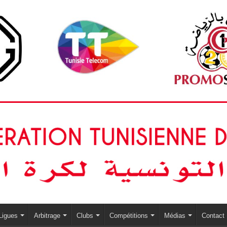
Ligues
Arbitrage
Clubs
Compétitions
Médias
Contact