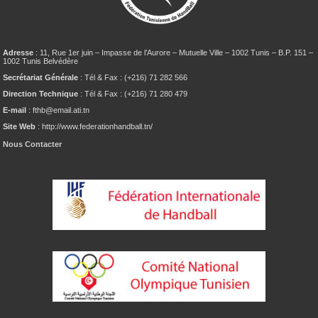
Adresse
: 11, Rue 1er juin – Impasse de l’Aurore – Mutuelle Ville – 1002 Tunis – B.P. 151 –
1002 Tunis Belvédère
Secrétariat Générale
: Tél & Fax : (+216) 71 282 566
Direction Technique
: Tél & Fax : (+216) 71 280 479
E-mail
: fthb@email.ati.tn
Site Web
: http://www.federationhandball.tn/
Nous Contacter