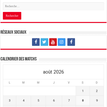
Réseaux sociaux
Calendrier des matchs
août 2026
L
M
M
J
V
S
D
1
2
3
4
5
6
7
8
9