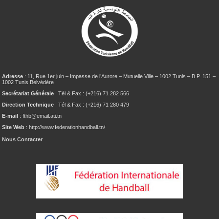
Adresse
: 11, Rue 1er juin – Impasse de l’Aurore – Mutuelle Ville – 1002 Tunis – B.P. 151 –
1002 Tunis Belvédère
Secrétariat Générale
: Tél & Fax : (+216) 71 282 566
Direction Technique
: Tél & Fax : (+216) 71 280 479
E-mail
: fthb@email.ati.tn
Site Web
: http://www.federationhandball.tn/
Nous Contacter