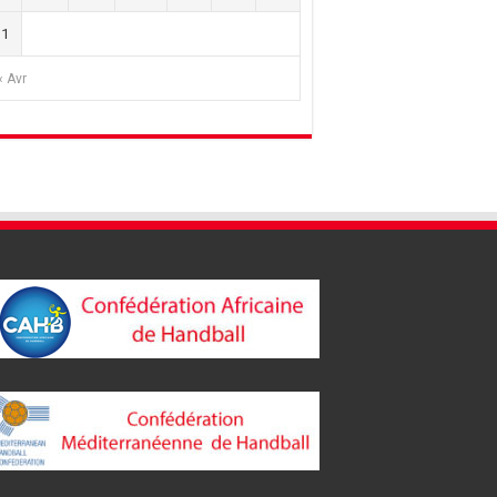
31
« Avr