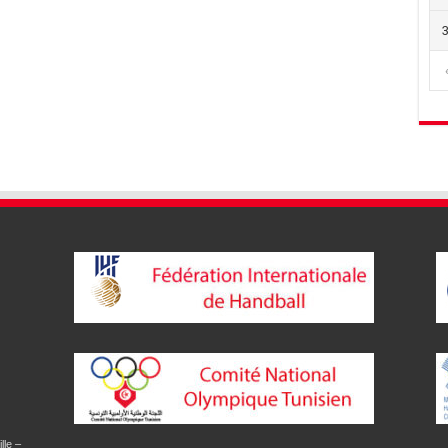
lle –