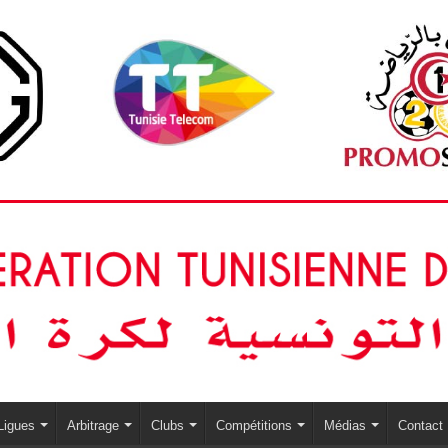
Ligues
Arbitrage
Clubs
Compétitions
Médias
Contact