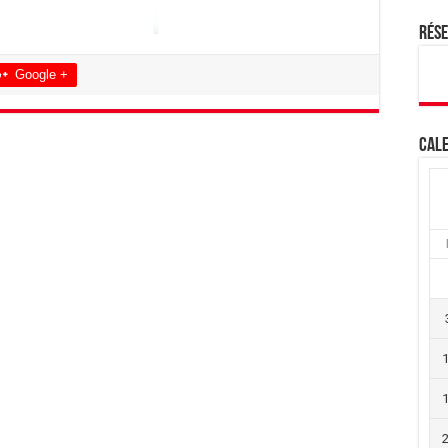
Rés
Google +
Cale