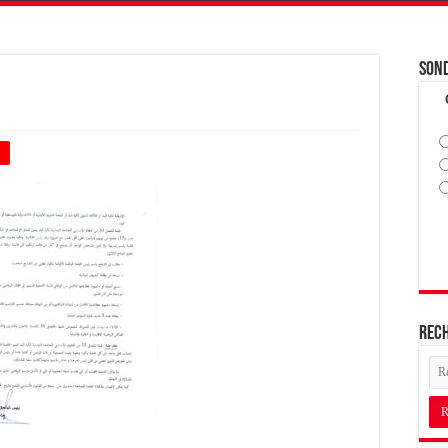
Son
+
Rec