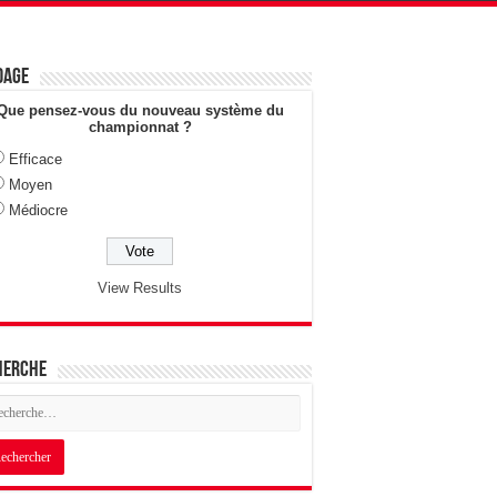
dage
Que pensez-vous du nouveau système du
championnat ?
Efficace
Moyen
Médiocre
View Results
herche