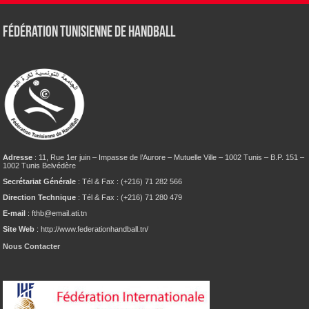
Fédération tunisienne de Handball
Adresse
: 11, Rue 1er juin – Impasse de l’Aurore – Mutuelle Ville – 1002 Tunis – B.P. 151 –
1002 Tunis Belvédère
Secrétariat Générale
: Tél & Fax : (+216) 71 282 566
Direction Technique
: Tél & Fax : (+216) 71 280 479
E-mail
: fthb@email.ati.tn
Site Web
: http://www.federationhandball.tn/
Nous Contacter