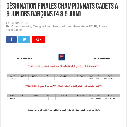
Désignation Finales Championnats Cadets A
& Juniors Garçons (4 & 5 juin)
31 mai 2022
Communiqués
,
Désignations
,
Featured
,
Les News de la FTHB
,
Photo
,
Publications