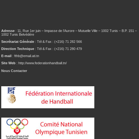
Adresse
: 11, Rue 1er juin – Impasse de l’Aurore – Mutuelle Ville – 1002 Tunis – B.P. 151 –
1002 Tunis Belvédère
Secrétariat Générale
: Tél & Fax : (+216) 71 282 566
Direction Technique
: Tél & Fax : (+216) 71 280 479
E-mail
: fthb@email.ati.tn
Site Web
: http://www.federationhandball.tn/
Nous Contacter