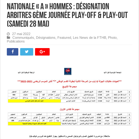
Nationale « A » Hommes : Désignation
Arbitres 6ème journée PLAY-OFF & PLAY-OUT
(Samedi 28 mai)
27 mai 2022
Communiqués
,
Désignations
,
Featured
,
Les News de la FTHB
,
Photo
,
Publications