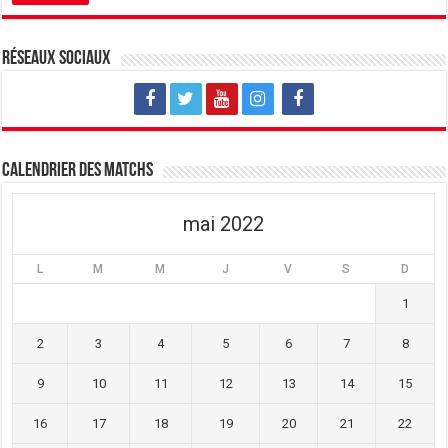
e
n
e
n
e
n
o
n
o
u
o
u
v
u
v
Réseaux sociaux
e
v
e
l
e
l
l
l
l
e
l
e
f
e
f
e
f
e
n
e
n
ê
n
ê
t
ê
t
Calendrier des matchs
r
t
r
e
r
e
)
e
)
)
mai 2022
L
M
M
J
V
S
D
1
2
3
4
5
6
7
8
9
10
11
12
13
14
15
16
17
18
19
20
21
22