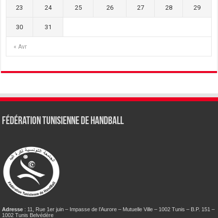
23
24
25
26
27
28
29
30
31
« Avr
Fédération tunisienne de Handball
Adresse
: 11, Rue 1er juin – Impasse de l’Aurore – Mutuelle Ville – 1002 Tunis – B.P. 151 –
1002 Tunis Belvédère