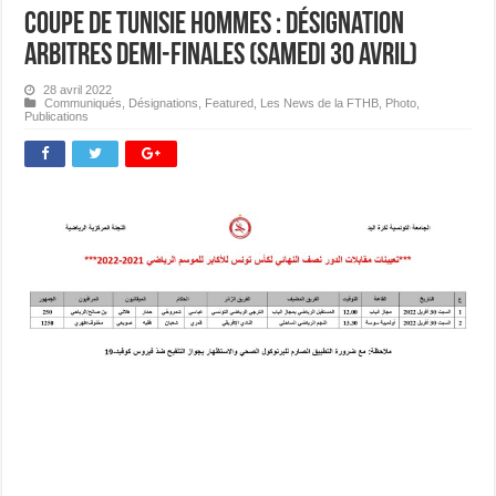
Coupe de Tunisie Hommes : Désignation
Arbitres Demi-finales (Samedi 30 avril)
28 avril 2022
Communiqués
,
Désignations
,
Featured
,
Les News de la FTHB
,
Photo
,
Publications