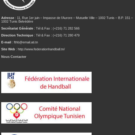
Adresse
: 11, Rue 1er juin – Impasse de l’Aurore – Mutuelle Ville – 1002 Tunis – B.P. 151 –
1002 Tunis Belvédère
Secrétariat Générale
: Tél & Fax : (+216) 71 282 566
Direction Technique
: Tél & Fax : (+216) 71 280 479
E-mail
: fthb@email.ati.tn
Site Web
: http://www.federationhandball.tn/
Nous Contacter