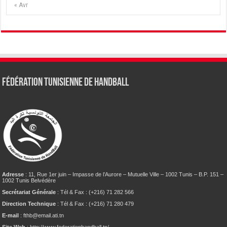
« Avr
Fédération tunisienne de Handball
Adresse
: 11, Rue 1er juin – Impasse de l’Aurore – Mutuelle Ville – 1002 Tunis – B.P. 151 –
1002 Tunis Belvédère
Secrétariat Générale
: Tél & Fax : (+216) 71 282 566
Direction Technique
: Tél & Fax : (+216) 71 280 479
E-mail
: fthb@email.ati.tn