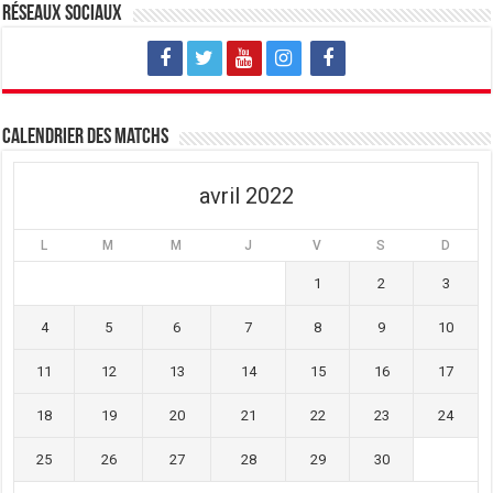
v
u
v
Réseaux sociaux
e
v
e
l
e
l
l
l
l
e
l
e
f
e
f
e
f
e
n
e
n
ê
n
ê
t
ê
t
Calendrier des matchs
r
t
r
e
r
e
)
e
)
)
avril 2022
L
M
M
J
V
S
D
1
2
3
4
5
6
7
8
9
10
11
12
13
14
15
16
17
18
19
20
21
22
23
24
25
26
27
28
29
30