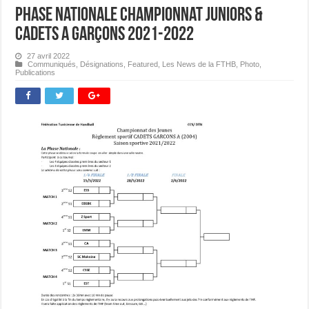
Phase Nationale Championnat Juniors &
Cadets A Garçons 2021-2022
27 avril 2022
Communiqués
,
Désignations
,
Featured
,
Les News de la FTHB
,
Photo
,
Publications