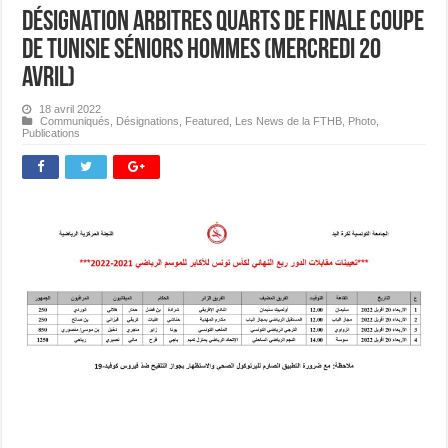
Désignation Arbitres Quarts de Finale Coupe
de Tunisie Séniors Hommes (Mercredi 20
avril)
18 avril 2022
Communiqués
,
Désignations
,
Featured
,
Les News de la FTHB
,
Photo
,
Publications