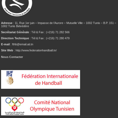
Adresse
: 11, Rue 1er juin – Impasse de l’Aurore – Mutuelle Ville – 1002 Tunis – B.P. 151 –
1002 Tunis Belvédère
Secrétariat Générale
: Tél & Fax : (+216) 71 282 566
Direction Technique
: Tél & Fax : (+216) 71 280 479
E-mail
: fthb@email.ati.tn
Site Web
: http://www.federationhandball.tn/
Nous Contacter