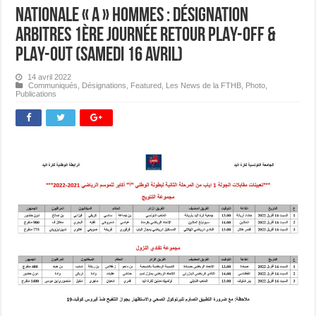
Nationale « A » Hommes : Désignation
Arbitres 1ère journée Retour PLAY-OFF &
PLAY-OUT (Samedi 16 avril)
14 avril 2022
Communiqués
,
Désignations
,
Featured
,
Les News de la FTHB
,
Photo
,
Publications