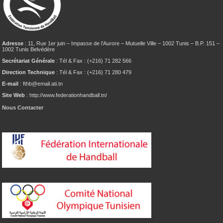
Adresse
: 11, Rue 1er juin – Impasse de l’Aurore – Mutuelle Ville – 1002 Tunis – B.P. 151 –
1002 Tunis Belvédère
Secrétariat Générale
: Tél & Fax : (+216) 71 282 566
Direction Technique
: Tél & Fax : (+216) 71 280 479
E-mail
: fthb@email.ati.tn
Site Web
: http://www.federationhandball.tn/
Nous Contacter