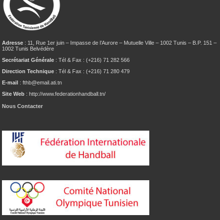
Adresse
: 11, Rue 1er juin – Impasse de l’Aurore – Mutuelle Ville – 1002 Tunis – B.P. 151 –
1002 Tunis Belvédère
Secrétariat Générale
: Tél & Fax : (+216) 71 282 566
Direction Technique
: Tél & Fax : (+216) 71 280 479
E-mail
: fthb@email.ati.tn
Site Web
: http://www.federationhandball.tn/
Nous Contacter