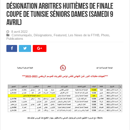
Désignation Arbitres Huitièmes de Finale
Coupe de Tunisie Séniors Dames (Samedi 9
avril)
8 avril 2022
Communiqués
,
Désignations
,
Featured
,
Les News de la FTHB
,
Photo
,
Publications