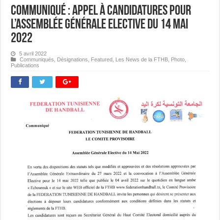
Communiqué : Appel à candidatures pour
l’Assemblée Générale Elective du 14 mai
2022
5 avril 2022
Communiqués
,
Désignations
,
Featured
,
Les News de la FTHB
,
Photo
,
Publications