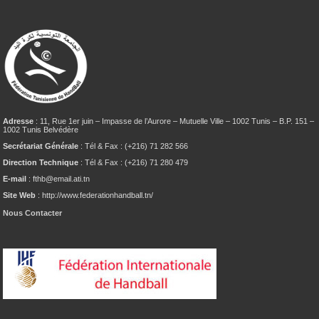
Adresse
: 11, Rue 1er juin – Impasse de l’Aurore – Mutuelle Ville – 1002 Tunis – B.P. 151 –
1002 Tunis Belvédère
Secrétariat Générale
: Tél & Fax : (+216) 71 282 566
Direction Technique
: Tél & Fax : (+216) 71 280 479
E-mail
: fthb@email.ati.tn
Site Web
: http://www.federationhandball.tn/
Nous Contacter