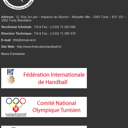
Adresse
: 11, Rue 1er juin – Impasse de l’Aurore – Mutuelle Ville – 1002 Tunis – B.P. 151 –
1002 Tunis Belvédère
Secrétariat Générale
: Tél & Fax : (+216) 71 282 566
Direction Technique
: Tél & Fax : (+216) 71 280 479
E-mail
: fthb@email.ati.tn
Site Web
: http://www.federationhandball.tn/
Nous Contacter