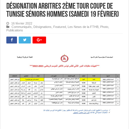
Désignation Arbitres 2ème Tour Coupe de
Tunisie Séniors Hommes (Samedi 19 février)
16 février 2022
Communiqués
,
Désignations
,
Featured
,
Les News de la FTHB
,
Photo
,
Publications