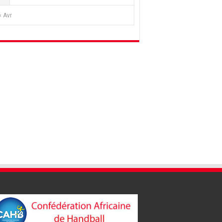
« Avr