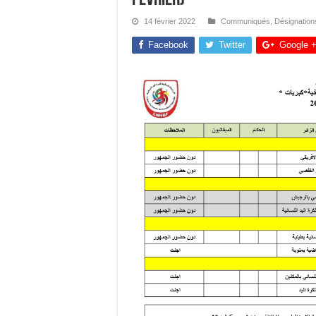
14 février 2022
Communiqués
,
Désignation
Facebook
Twitter
Google 