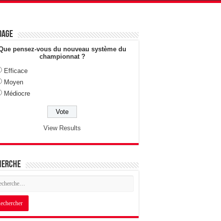
dage
Que pensez-vous du nouveau système du
championnat ?
Efficace
Moyen
Médiocre
View Results
herche