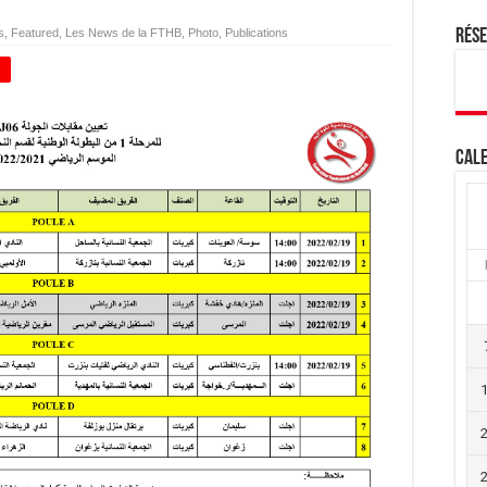
s
,
Featured
,
Les News de la FTHB
,
Photo
,
Publications
Rés
+
Cale