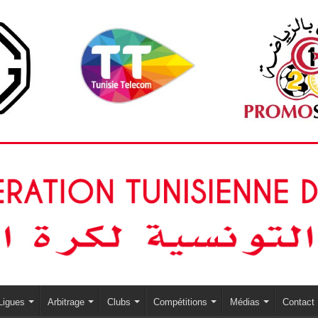
Ligues
Arbitrage
Clubs
Compétitions
Médias
Contact