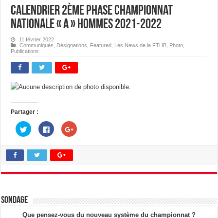
Calendrier 2ème Phase Championnat
Nationale « A » Hommes 2021-2022
11 février 2022
Communiqués
,
Désignations
,
Featured
,
Les News de la FTHB
,
Photo
,
Publications
Partager :
C
C
C
l
l
l
i
i
i
q
q
q
u
u
u
e
e
e
z
z
z
p
p
p
o
o
o
u
u
u
r
r
r
p
p
p
a
a
a
Sondage
r
r
r
t
t
t
a
a
a
Que pensez-vous du nouveau système du championnat ?