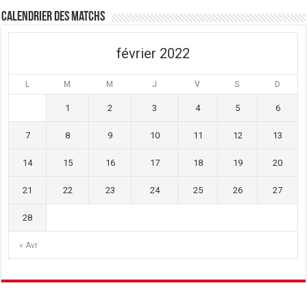
ê
n
ê
t
ê
t
Calendrier des matchs
r
t
r
e
r
e
)
e
)
)
février 2022
L
M
M
J
V
S
D
1
2
3
4
5
6
7
8
9
10
11
12
13
14
15
16
17
18
19
20
21
22
23
24
25
26
27
28
« Avr