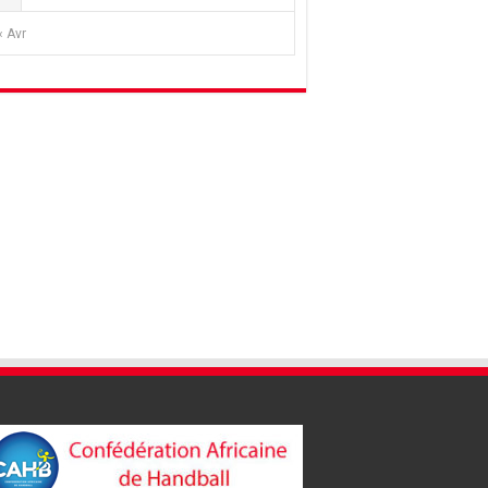
« Avr