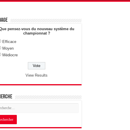
dage
Que pensez-vous du nouveau système du
championnat ?
Efficace
Moyen
Médiocre
View Results
herche