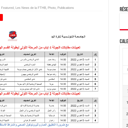
,
Featured
,
Les News de la FTHB
,
Photo
,
Publications
Rés
+
Cale