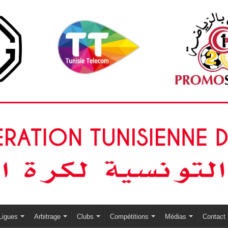
Ligues
Arbitrage
Clubs
Compétitions
Médias
Contact