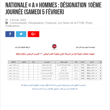
Nationale « A » Hommes : Désignation 10ème
journée (Samedi 5 février)
1 février 2022
Communiqués
,
Désignations
,
Featured
,
Les News de la FTHB
,
Photo
,
Publications