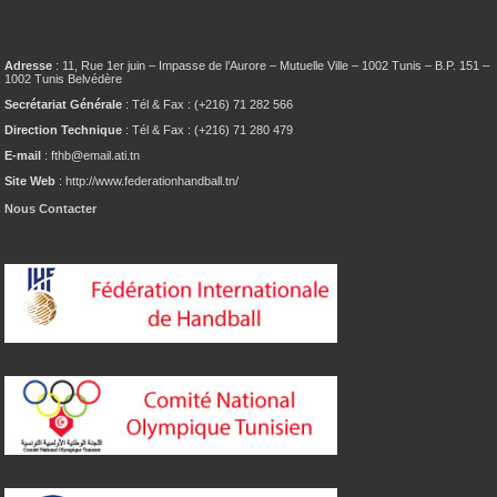
Adresse
: 11, Rue 1er juin – Impasse de l’Aurore – Mutuelle Ville – 1002 Tunis – B.P. 151 –
1002 Tunis Belvédère
Secrétariat Générale
: Tél & Fax : (+216) 71 282 566
Direction Technique
: Tél & Fax : (+216) 71 280 479
E-mail
: fthb@email.ati.tn
Site Web
: http://www.federationhandball.tn/
Nous Contacter