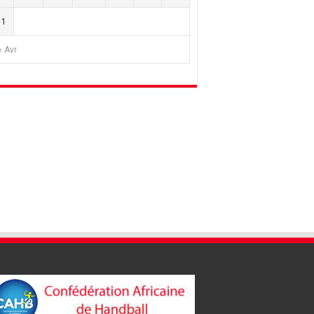
31
« Avr