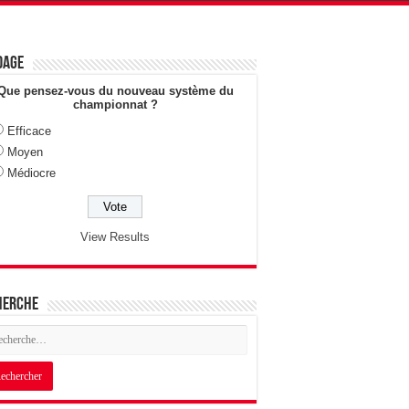
dage
Que pensez-vous du nouveau système du
championnat ?
Efficace
Moyen
Médiocre
View Results
herche