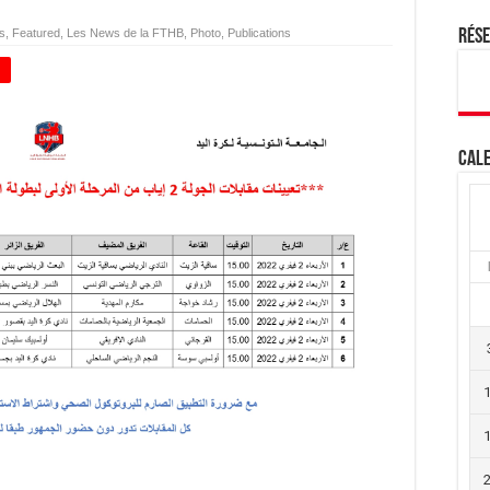
s
,
Featured
,
Les News de la FTHB
,
Photo
,
Publications
Rés
+
Cale