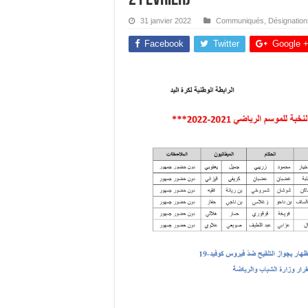
31 janvier 2022
Communiqués
,
Désignation
Facebook
Twitter
Google 