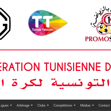
Ligues
Arbitrage
Clubs
Compétitions
Médias
Contact