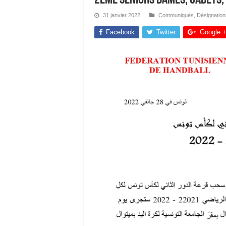
31 janvier 2022
Communiqués
,
Désignation
Facebook
Twitter
Google 