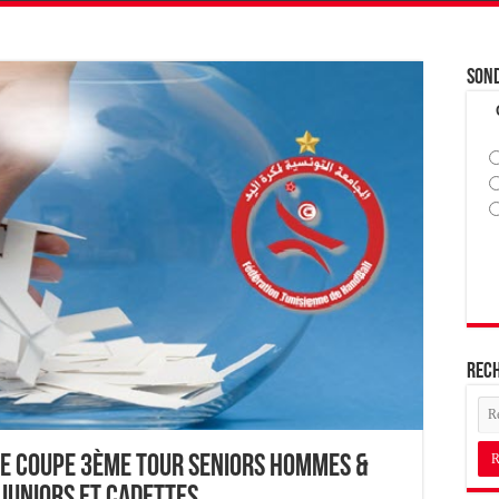
Son
Rec
de Coupe 3ème Tour Seniors Hommes &
 Juniors et Cadettes