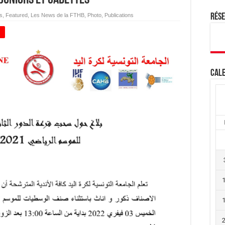
s
,
Featured
,
Les News de la FTHB
,
Photo
,
Publications
Rés
+
Cale