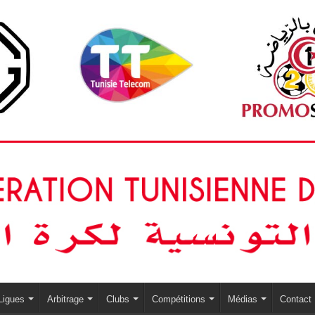
Ligues
Arbitrage
Clubs
Compétitions
Médias
Contact