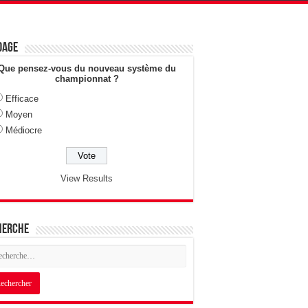
dage
Que pensez-vous du nouveau système du
championnat ?
Efficace
Moyen
Médiocre
View Results
herche