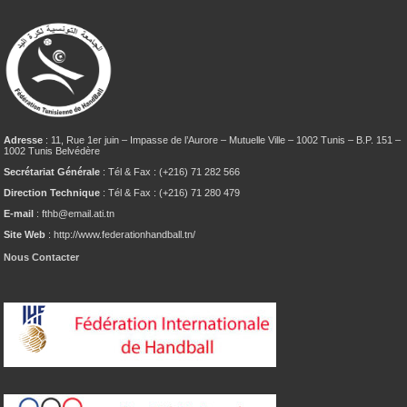
Adresse
: 11, Rue 1er juin – Impasse de l’Aurore – Mutuelle Ville – 1002 Tunis – B.P. 151 –
1002 Tunis Belvédère
Secrétariat Générale
: Tél & Fax : (+216) 71 282 566
Direction Technique
: Tél & Fax : (+216) 71 280 479
E-mail
: fthb@email.ati.tn
Site Web
: http://www.federationhandball.tn/
Nous Contacter