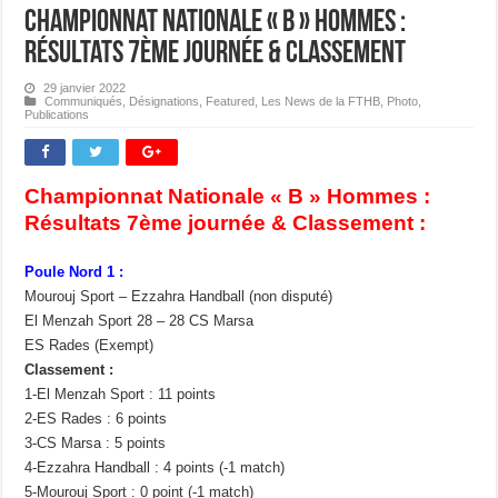
Championnat Nationale « B » Hommes :
Résultats 7ème journée & Classement
29 janvier 2022
Communiqués
,
Désignations
,
Featured
,
Les News de la FTHB
,
Photo
,
Publications
Championnat Nationale « B » Hommes :
Résultats 7ème journée & Classement :
Poule Nord 1 :
Mourouj Sport – Ezzahra Handball (non disputé)
El Menzah Sport 28 – 28 CS Marsa
ES Rades (Exempt)
Classement :
1-El Menzah Sport : 11 points
2-ES Rades : 6 points
3-CS Marsa : 5 points
4-Ezzahra Handball : 4 points (-1 match)
5-Mourouj Sport : 0 point (-1 match)