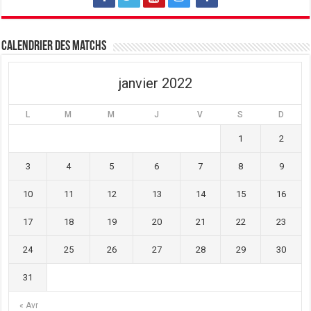
f
e
f
e
f
e
n
e
n
ê
n
ê
t
ê
t
Calendrier des matchs
r
t
r
e
r
e
)
e
)
)
janvier 2022
L
M
M
J
V
S
D
1
2
3
4
5
6
7
8
9
10
11
12
13
14
15
16
17
18
19
20
21
22
23
24
25
26
27
28
29
30
31
« Avr