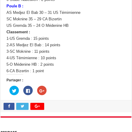
Poule B :
AS Medjez El Bab 30 – 31 US Témimienne
SC Moknine 35 – 29 CA Bizertin
US Gremda 35 – 24 O Médenine HB
Classement :
1-US Gremda : 15 points
2-AS Medjez El Bab : 14 points
3-SC Moknine : 11 points
4-US Témimienne : 10 points
5-O Médenine HB : 2 points
6-CA Bizertin : 1 point
Partager :
C
C
C
l
l
l
i
i
i
q
q
q
u
u
u
e
e
e
z
z
z
p
p
p
o
o
o
u
u
u
r
r
r
p
p
p
a
a
a