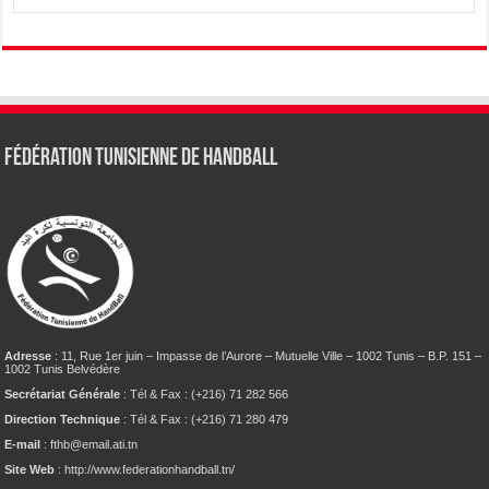
Fédération tunisienne de Handball
Adresse
: 11, Rue 1er juin – Impasse de l’Aurore – Mutuelle Ville – 1002 Tunis – B.P. 151 –
1002 Tunis Belvédère
Secrétariat Générale
: Tél & Fax : (+216) 71 282 566
Direction Technique
: Tél & Fax : (+216) 71 280 479
E-mail
: fthb@email.ati.tn
Site Web
: http://www.federationhandball.tn/