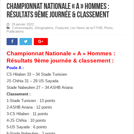
Championnat Nationale « A » Hommes :
Résultats 9ème journée & classement
29 janvier 2022
Communiqués
,
Désignations
,
Featured
,
Les News de la FTHB
,
Photo
,
Publications
Championnat Nationale « A » Hommes :
Résultats 9ème journée & classement :
Poule A :
CS Hilalien 33 – 34 Stade Tunisien
JS Chihia 31 – 29 US Sayada
Stade Nabeulien 27 – 34 ASHB Ariana
Classement :
1-Stade Tunisien : 13 points
2-ASHB Ariana : 12 points
3-CS Hilalien : 11 points
4-JS Chihia : 10 points
5-US Sayada : 6 points
6-Stade Nabeulien : 2 points