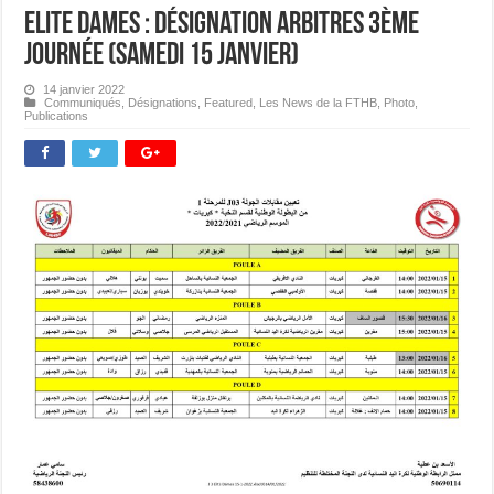
Elite Dames : Désignation Arbitres 3ème
journée (Samedi 15 janvier)
14 janvier 2022
Communiqués
,
Désignations
,
Featured
,
Les News de la FTHB
,
Photo
,
Publications