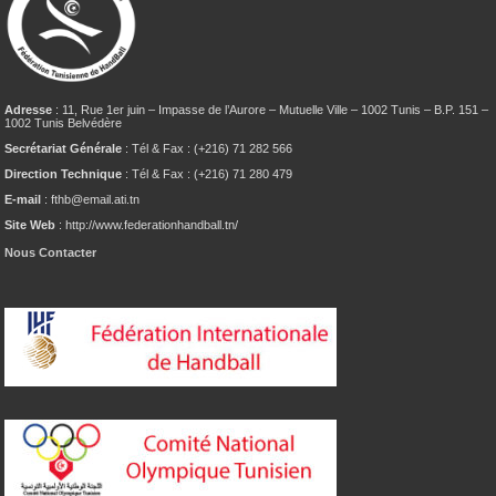
Adresse
: 11, Rue 1er juin – Impasse de l’Aurore – Mutuelle Ville – 1002 Tunis – B.P. 151 –
1002 Tunis Belvédère
Secrétariat Générale
: Tél & Fax : (+216) 71 282 566
Direction Technique
: Tél & Fax : (+216) 71 280 479
E-mail
: fthb@email.ati.tn
Site Web
: http://www.federationhandball.tn/
Nous Contacter