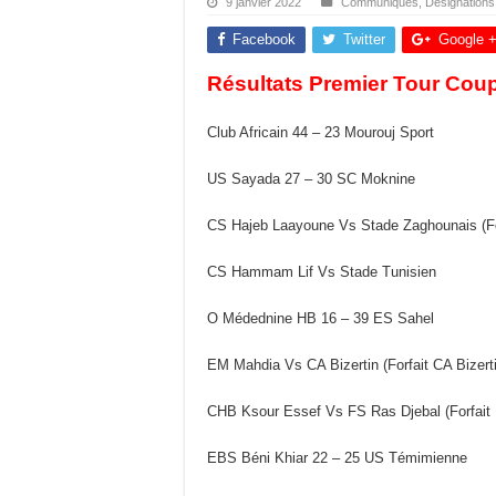
9 janvier 2022
Communiqués
,
Désignations
Facebook
Twitter
Google 
Résultats Premier Tour Coup
Club Africain 44 – 23 Mourouj Sport
US Sayada 27 – 30 SC Moknine
CS Hajeb Laayoune Vs Stade Zaghounais (Fo
CS Hammam Lif Vs Stade Tunisien
O Médednine HB 16 – 39 ES Sahel
EM Mahdia Vs CA Bizertin (Forfait CA Bizert
CHB Ksour Essef Vs FS Ras Djebal (Forfait 
EBS Béni Khiar 22 – 25 US Témimienne