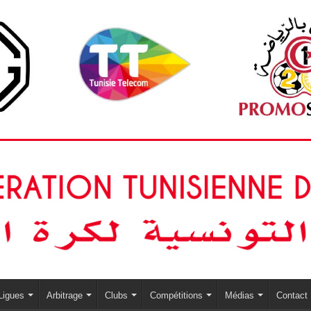
Ligues
Arbitrage
Clubs
Compétitions
Médias
Contact