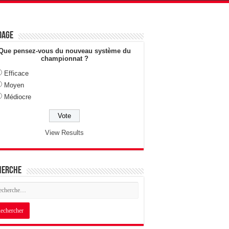
dage
Que pensez-vous du nouveau système du
championnat ?
Efficace
Moyen
Médiocre
View Results
herche