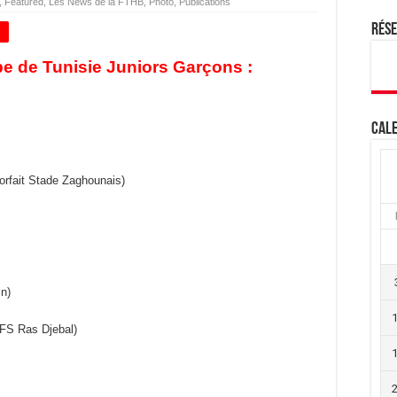
,
Featured
,
Les News de la FTHB
,
Photo
,
Publications
Rés
+
e de Tunisie Juniors Garçons :
Cale
rfait Stade Zaghounais)
in)
FS Ras Djebal)