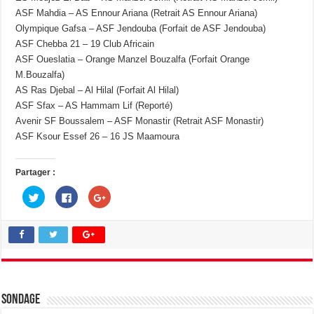
ASF Mahdia – AS Ennour Ariana (Retrait AS Ennour Ariana)
Olympique Gafsa – ASF Jendouba (Forfait de ASF Jendouba)
ASF Chebba 21 – 19 Club Africain
ASF Oueslatia – Orange Manzel Bouzalfa (Forfait Orange
M.Bouzalfa)
AS Ras Djebal – Al Hilal (Forfait Al Hilal)
ASF Sfax – AS Hammam Lif (Reporté)
Avenir SF Boussalem – ASF Monastir (Retrait ASF Monastir)
ASF Ksour Essef 26 – 16 JS Maamoura
Partager :
C
C
C
l
l
l
i
i
i
q
q
q
u
u
u
e
e
e
z
z
z
p
p
p
o
o
o
u
u
u
r
r
r
p
p
p
a
a
a
Sondage
r
r
r
t
t
t