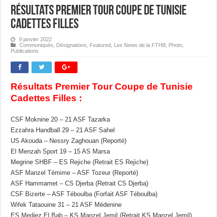
Résultats Premier Tour Coupe de Tunisie
Cadettes Filles
9 janvier 2022
Communiqués
,
Désignations
,
Featured
,
Les News de la FTHB
,
Photo
,
Publications
Résultats Premier Tour Coupe de Tunisie
Cadettes Filles :
CSF Moknine 20 – 21 ASF Tazarka
Ezzahra Handball 29 – 21 ASF Sahel
US Akouda – Nessry Zaghouan (Reporté)
El Menzah Sport 19 – 15 AS Marsa
Megrine SHBF – ES Rejiche (Retrait ES Rejiche)
ASF Manzel Témime – ASF Tozeur (Reporté)
ASF Hammamet – CS Djerba (Retrait CS Djerba)
CSF Bizerte – ASF Téboulba (Forfait ASF Téboulba)
Wifek Tataouine 31 – 21 ASF Médenine
ES Medjez El Bab – KS Manzel Jemil (Retrait KS Manzel Jemil)