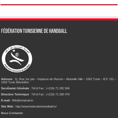
Fédération tunisienne de Handball
Adresse
: 11, Rue 1er juin – Impasse de l’Aurore – Mutuelle Ville – 1002 Tunis – B.P. 151 –
1002 Tunis Belvédère
Secrétariat Générale
: Tél & Fax : (+216) 71 282 566
Direction Technique
: Tél & Fax : (+216) 71 280 479
E-mail
: fthb@email.ati.tn
Site Web
: http://www.federationhandball.tn/
Nous Contacter