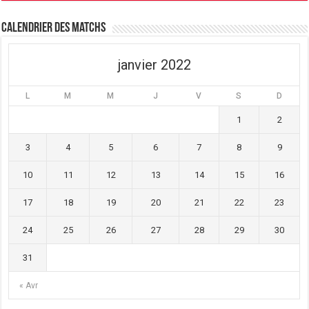
n
e
n
ê
n
ê
t
ê
t
Calendrier des matchs
r
t
r
e
r
e
)
e
)
)
janvier 2022
L
M
M
J
V
S
D
1
2
3
4
5
6
7
8
9
10
11
12
13
14
15
16
17
18
19
20
21
22
23
24
25
26
27
28
29
30
31
« Avr