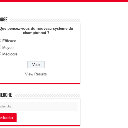
dage
Que pensez-vous du nouveau système du
championnat ?
Efficace
Moyen
Médiocre
View Results
herche