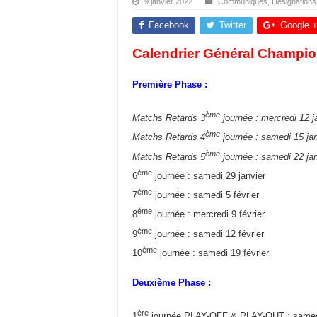
9 janvier 2022
Communiqués
,
Désignations
Facebook
Twitter
Google 
Calendrier Général Champio
Première Phase :
ème
Matchs Retards 3
journée : mercredi 12 j
ème
Matchs Retards 4
journée : samedi 15 jan
ème
Matchs Retards 5
journée : samedi 22 jan
ème
6
journée : samedi 29 janvier
ème
7
journée : samedi 5 février
ème
8
journée : mercredi 9 février
ème
9
journée : samedi 12 février
ème
10
journée : samedi 19 février
Deuxième Phase :
ère
1
journée PLAY-OFF & PLAY-OUT : samedi