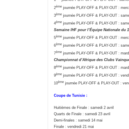
ème
2
journée PLAY-OFF & PLAY-OUT : mercr
ème
3
journée PLAY-OFF & PLAY-OUT : same
ème
4
journée PLAY-OFF & PLAY-OUT : same
Semaine IHF pour l’Équipe Nationale du 
ème
5
journée PLAY-OFF & PLAY-OUT : mercr
ème
6
journée PLAY-OFF & PLAY-OUT : same
ème
7
journée PLAY-OFF & PLAY-OUT : mardi 
Championnat d’Afrique des Clubs Vainque
ème
8
journée PLAY-OFF & PLAY-OUT : mardi 
ème
9
journée PLAY-OFF & PLAY-OUT : vendre
ème
10
journée PLAY-OFF & PLAY-OUT : vend
Coupe de Tunisie :
Huitièmes de Finale : samedi 2 avril
Quarts de Finale : samedi 23 avril
Demi-finales : samedi 14 mai
Finale : vendredi 21 mai