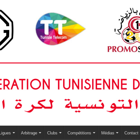
Ligues
Arbitrage
Clubs
Compétitions
Médias
Contact