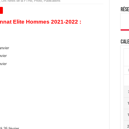
,
Les News de la FTHB
,
Photo
,
Publications
Rés
+
nnat Elite Hommes 2021-2022 :
Cale
anvier
vier
vier
 26 février