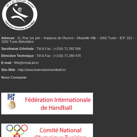
Adresse
: 11, Rue 1er juin – Impasse de l’Aurore – Mutuelle Ville – 1002 Tunis – B.P. 151 –
1002 Tunis Belvédère
Secrétariat Générale
: Tél & Fax : (+216) 71 282 566
Direction Technique
: Tél & Fax : (+216) 71 280 479
E-mail
: fthb@email.ati.tn
Site Web
: http://www.federationhandball.tn/
Nous Contacter