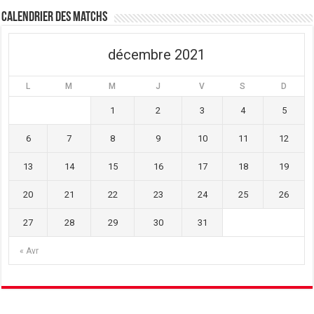
ê
n
ê
t
ê
t
Calendrier des matchs
r
t
r
e
r
e
)
e
)
)
décembre 2021
L
M
M
J
V
S
D
1
2
3
4
5
6
7
8
9
10
11
12
13
14
15
16
17
18
19
20
21
22
23
24
25
26
27
28
29
30
31
« Avr