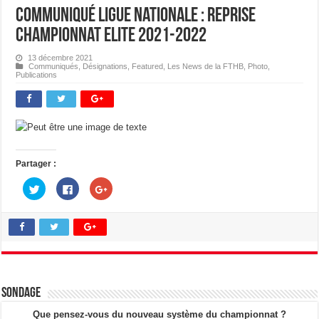
Communiqué Ligue Nationale : Reprise
Championnat Elite 2021-2022
13 décembre 2021
Communiqués
,
Désignations
,
Featured
,
Les News de la FTHB
,
Photo
,
Publications
Partager :
C
C
C
l
l
l
i
i
i
q
q
q
u
u
u
e
e
e
z
z
z
p
p
p
o
o
o
u
u
u
r
r
r
p
p
p
a
a
a
Sondage
r
r
r
t
t
t
a
a
a
Que pensez-vous du nouveau système du championnat ?