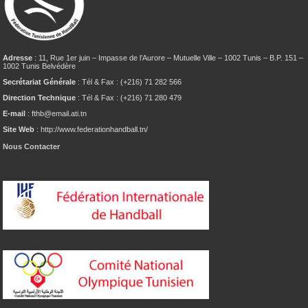
Adresse
: 11, Rue 1er juin – Impasse de l’Aurore – Mutuelle Ville – 1002 Tunis – B.P. 151 –
1002 Tunis Belvédère
Secrétariat Générale
: Tél & Fax : (+216) 71 282 566
Direction Technique
: Tél & Fax : (+216) 71 280 479
E-mail
: fthb@email.ati.tn
Site Web
: http://www.federationhandball.tn/
Nous Contacter