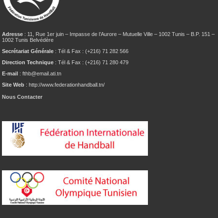
Adresse
: 11, Rue 1er juin – Impasse de l’Aurore – Mutuelle Ville – 1002 Tunis – B.P. 151 –
1002 Tunis Belvédère
Secrétariat Générale
: Tél & Fax : (+216) 71 282 566
Direction Technique
: Tél & Fax : (+216) 71 280 479
E-mail
: fthb@email.ati.tn
Site Web
: http://www.federationhandball.tn/
Nous Contacter