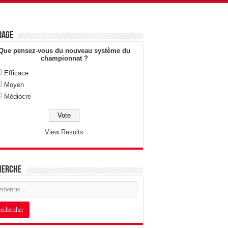
dage
Que pensez-vous du nouveau système du
championnat ?
Efficace
Moyen
Médiocre
View Results
herche