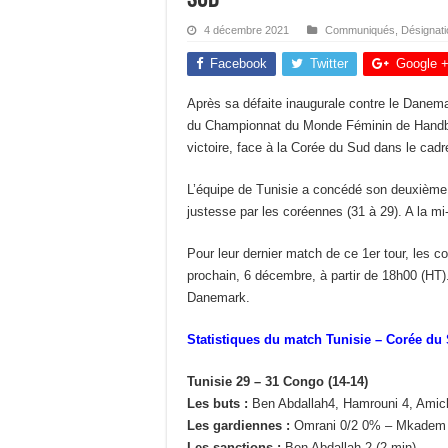
4 décembre 2021
Communiqués
,
Désignat
Facebook
Twitter
Google 
Après sa défaite inaugurale contre le Danema
du Championnat du Monde Féminin de Handbal
victoire, face à la Corée du Sud dans le cadr
L’équipe de Tunisie a concédé son deuxième 
justesse par les coréennes (31 à 29). A la mi-
Pour leur dernier match de ce 1er tour, les 
prochain, 6 décembre, à partir de 18h00 (HT)
Danemark.
Statistiques du match Tunisie – Corée du 
Tunisie 29 – 31 Congo (14-14)
Les buts :
Ben Abdallah4, Hamrouni 4, Amiche
Les gardiennes :
Omrani 0/2 0% – Mkadem
Les sanctions :
Ben Abdallah 2 (2 min).