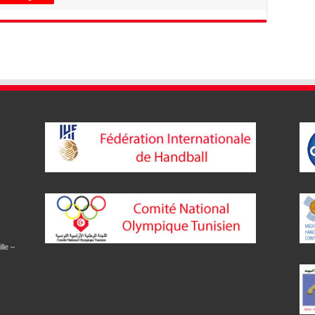
lle –