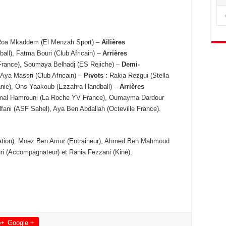
, Roa Mkaddem (El Menzah Sport) –
Ailières
ll), Fatma Bouri (Club Africain) –
Arrières
rance), Soumaya Belhadj (ES Rejiche) –
Demi-
Aya Massri (Club Africain) –
Pivots :
Rakia Rezgui (Stella
nie), Ons Yaakoub (Ezzahra Handball) –
Arrières
Amal Hamrouni (La Roche YV France), Oumayma Dardour
fani (ASF Sahel), Aya Ben Abdallah (Octeville France).
égation), Moez Ben Amor (Entraineur), Ahmed Ben Mahmoud
uri (Accompagnateur) et Rania Fezzani (Kiné).
Google +