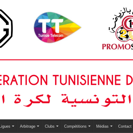
Ligues
Arbitrage
Clubs
Compétitions
Médias
Contact