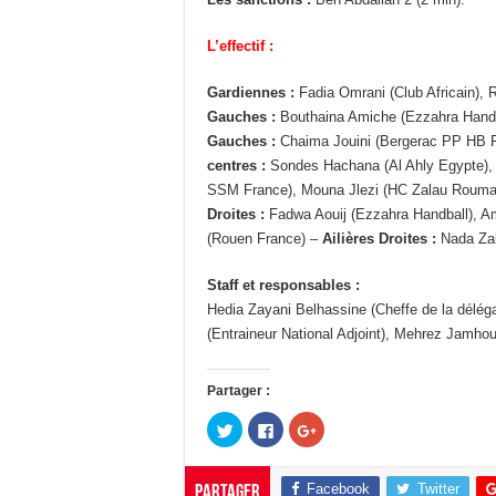
L’effectif :
Gardiennes :
Fadia Omrani (Club Africain)
Gauches :
Bouthaina Amiche (Ezzahra Handba
Gauches :
Chaima Jouini (Bergerac PP HB F
centres :
Sondes Hachana (Al Ahly Egypte), 
SSM France), Mouna Jlezi (HC Zalau Rouma
Droites :
Fadwa Aouij (Ezzahra Handball), 
(Rouen France) –
Ailières Droites :
Nada Zal
Staff et responsables :
Hedia Zayani Belhassine (Cheffe de la dél
(Entraineur National Adjoint), Mehrez Jamho
Partager :
C
C
C
l
l
l
i
i
i
q
q
q
u
u
u
Facebook
Twitter
Partager
e
e
e