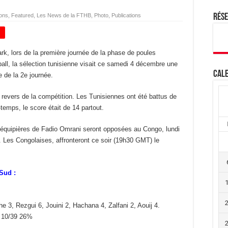
ions
,
Featured
,
Les News de la FTHB
,
Photo
,
Publications
Rés
+
rk, lors de la première journée de la phase de poules
l, la sélection tunisienne visait ce samedi 4 décembre une
Cale
e de la 2e journée.
revers de la compétition. Les Tunisiennes ont été battus de
temps, le score était de 14 partout.
coéquipières de Fadio Omrani seront opposées au Congo, lundi
. Les Congolaises, affronteront ce soir (19h30 GMT) le
Sud :
 3, Rezgui 6, Jouini 2, Hachana 4, Zalfani 2, Aouij 4.
 10/39 26%