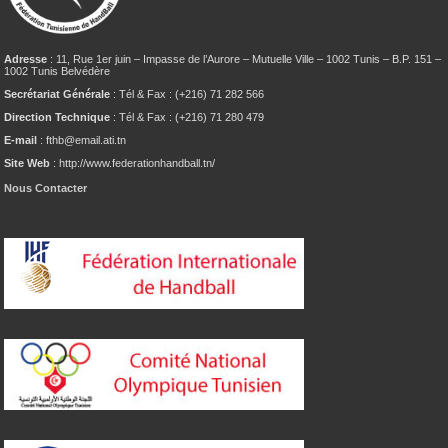
Adresse
: 11, Rue 1er juin – Impasse de l’Aurore – Mutuelle Ville – 1002 Tunis – B.P. 151 –
1002 Tunis Belvédère
Secrétariat Générale
: Tél & Fax : (+216) 71 282 566
Direction Technique
: Tél & Fax : (+216) 71 280 479
E-mail
: fthb@email.ati.tn
Site Web
: http://www.federationhandball.tn/
Nous Contacter