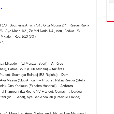
 :
1/3 , Boutheina Amich 4/4 , Glizi Mouna 2/4 , Rezgui Rakia
 , Aya Masri 1/2 , Zelfani Nada 1/4 , Aouij Fadwa 1/3.
, Mkadem Roa 1/13 (8%)
in).
, Roa Mkaddem (El Menzah Sport) –
Ailières
ll), Fatma Bouri (Club Africain) –
Arrières
rance), Soumaya Belhadj (ES Rejiche) –
Demi-
Aya Massri (Club Africain) –
Pivots :
Rakia Rezgui (Stella
nie), Ons Yaakoub (Ezzahra Handball) –
Arrières
Amal Hamrouni (La Roche YV France), Oumayma Dardour
fani (ASF Sahel), Aya Ben Abdallah (Octeville France).
égation), Moez Ben Amor (Entraineur), Ahmed Ben Mahmoud