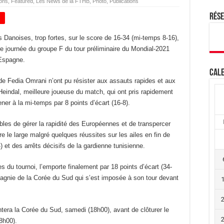
ions
,
Featured
,
Les News de la FTHB
,
Photo
,
Publications
Rés
+
 Danoises, trop fortes, sur le score de 16-34 (mi-temps 8-16),
re journée du groupe F du tour préliminaire du Mondial-2021
 Espagne.
Cale
de Fedia Omrani n’ont pu résister aux assauts rapides et aux
eindal, meilleure joueuse du match, qui ont pris rapidement
er à la mi-temps par 8 points d’écart (16-8).
les de gérer la rapidité des Européennes et de transpercer
re le large malgré quelques réussites sur les ailes en fin de
t des arrêts décisifs de la gardienne tunisienne.
s du tournoi, l’emporte finalement par 18 points d’écart (34-
pagnie de la Corée du Sud qui s’est imposée à son tour devant
ntera la Corée du Sud, samedi (18h00), avant de clôturer le
8h00).