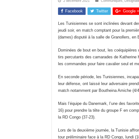
2 décembre 2021
Communiqués
,
Désignat
Facebook
Twitter
Google 
Les Tunisiennes se sont inclinées devant des
jeudi soir, en match comptant pour la premiè
(dames) disputé à la salle de Granollers, en
Dominées de bout en bout, les coéquipières 
tirs percutants des camarades de Katherine H
les commandes pour faire cavalier seul et men
En seconde période, les Tunisiennes, incapab
leur défense, ont laissé leur adversaire prend
match notamment par Boutheina Amiche (4/4) e
Mais l’équipe du Danemark, l’une des favorite
16) pour prendre la tête du groupe F en com
la RD Congo (37-23).
Lors de la deuxième journée, la Tunisie affro
tour préliminaire face à la RD Congo, lundi (1