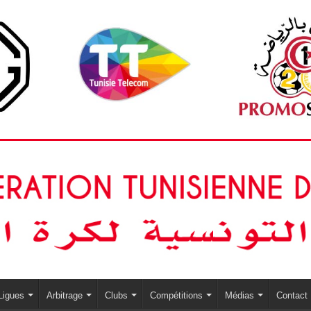
Ligues
Arbitrage
Clubs
Compétitions
Médias
Contact