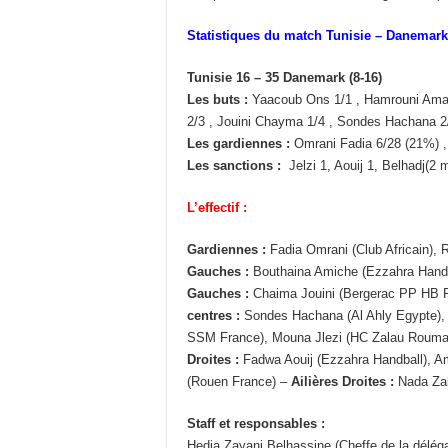
Statistiques du match Tunisie – Danemark
Tunisie 16 – 35 Danemark (8-16)
Les buts :
Yaacoub Ons 1/1 , Hamrouni Amal 
2/3 , Jouini Chayma 1/4 , Sondes Hachana 2/6
Les gardiennes :
Omrani Fadia 6/28 (21%) 
Les sanctions :
Jelzi 1, Aouij 1, Belhadj(2 m
L’effectif :
Gardiennes :
Fadia Omrani (Club Africain)
Gauches :
Bouthaina Amiche (Ezzahra Handba
Gauches :
Chaima Jouini (Bergerac PP HB F
centres :
Sondes Hachana (Al Ahly Egypte), 
SSM France), Mouna Jlezi (HC Zalau Rouma
Droites :
Fadwa Aouij (Ezzahra Handball), 
(Rouen France) –
Ailières Droites :
Nada Zal
Staff et responsables :
Hedia Zayani Belhassine (Cheffe de la dél