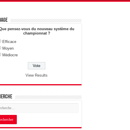
dage
Que pensez-vous du nouveau système du
championnat ?
Efficace
Moyen
Médiocre
View Results
herche