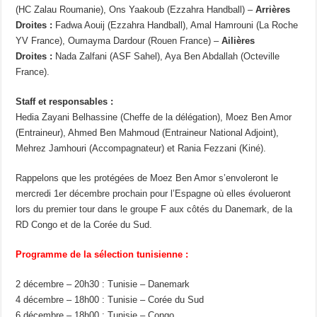
(HC Zalau Roumanie), Ons Yaakoub (Ezzahra Handball) –
Arrières
Droites :
Fadwa Aouij (Ezzahra Handball), Amal Hamrouni (La Roche
YV France), Oumayma Dardour (Rouen France) –
Ailières
Droites :
Nada Zalfani (ASF Sahel), Aya Ben Abdallah (Octeville
France).
Staff et responsables :
Hedia Zayani Belhassine (Cheffe de la délégation), Moez Ben Amor
(Entraineur), Ahmed Ben Mahmoud (Entraineur National Adjoint),
Mehrez Jamhouri (Accompagnateur) et Rania Fezzani (Kiné).
Rappelons que les protégées de Moez Ben Amor s’envoleront le
mercredi 1er décembre prochain pour l’Espagne où elles évolueront
lors du premier tour dans le groupe F aux côtés du Danemark, de la
RD Congo et de la Corée du Sud.
Programme de la sélection tunisienne :
2 décembre – 20h30 : Tunisie – Danemark
4 décembre – 18h00 : Tunisie – Corée du Sud
6 décembre – 18h00 : Tunisie – Congo