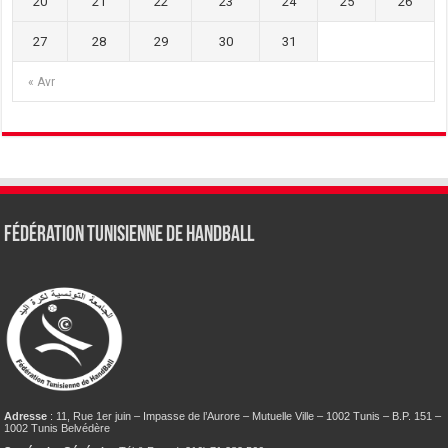
20
21
22
23
24
25
26
27
28
29
30
31
« Avr
Fédération tunisienne de Handball
Adresse
: 11, Rue 1er juin – Impasse de l’Aurore – Mutuelle Ville – 1002 Tunis – B.P. 151 –
1002 Tunis Belvédère