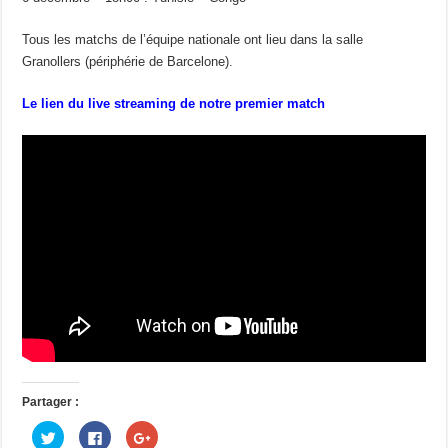
Tous les matchs de l’équipe nationale ont lieu dans la salle
Granollers (périphérie de Barcelone).
Le lien du live streaming de notre premier match
Partager :
C
C
C
l
l
l