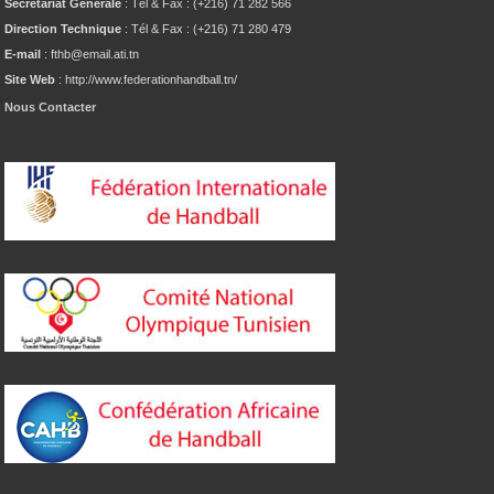
Secrétariat Générale
: Tél & Fax : (+216) 71 282 566
Direction Technique
: Tél & Fax : (+216) 71 280 479
E-mail
: fthb@email.ati.tn
Site Web
: http://www.federationhandball.tn/
Nous Contacter