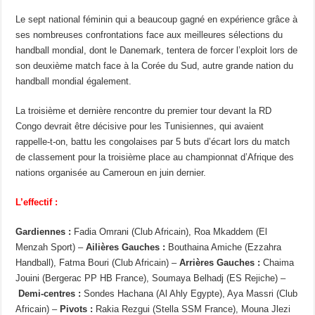
Le sept national féminin qui a beaucoup gagné en expérience grâce à
ses nombreuses confrontations face aux meilleures sélections du
handball mondial, dont le Danemark, tentera de forcer l’exploit lors de
son deuxième match face à la Corée du Sud, autre grande nation du
handball mondial également.
La troisième et dernière rencontre du premier tour devant la RD
Congo devrait être décisive pour les Tunisiennes, qui avaient
rappelle-t-on, battu les congolaises par 5 buts d’écart lors du match
de classement pour la troisième place au championnat d’Afrique des
nations organisée au Cameroun en juin dernier.
L’effectif :
Gardiennes :
Fadia Omrani (Club Africain), Roa Mkaddem (El
Menzah Sport) –
Ailières Gauches :
Bouthaina Amiche (Ezzahra
Handball), Fatma Bouri (Club Africain) –
Arrières Gauches :
Chaima
Jouini (Bergerac PP HB France), Soumaya Belhadj (ES Rejiche) –
Demi-centres :
Sondes Hachana (Al Ahly Egypte), Aya Massri (Club
Africain) –
Pivots :
Rakia Rezgui (Stella SSM France), Mouna Jlezi